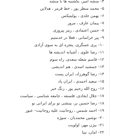
۴- منشه امیر، یکشنبه ها با منشه
۵- محمد منظر پور ، خط قرمز ، هدلاین
۶- بهمن جلدی ، پولیتیکس
۷- پیمان عارف ، مرور
۸- حسن اعتمادی ، رمز پیروزی
۹- پیر خراسانی ، فعلا در خدمتیم
۱۰- پری عسگری، پنجره ای به سوی آزادی
۱۱- رضا علوی ، آشیانه اندیشه ها
۱۲- قاسم شعله سعدی، راه سوم
۱۳- جمشید اسدی ، هم اندیشی
۱۴- رضا گوهرزاد، ایران پست
۱۵- سعید احمدی ، ایران پاد
۱۶- روح الله رحیم پور ، زنگ خبر
۱۷- جلال ایجادی، فلسفه ، جامعه شناسی ، سیاست
۱۸- رضا حسین بر، بینشی نو برای ایرانی نو
۱۹- احمد شمس ، روحانیت علیه روحانیت- عبور
۲۰- نوشین محمدیان ، سوژه
۲۱- بیژن مهر، اولویت
۲۲- امان، نینا