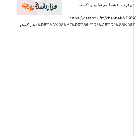
دیوفردا. 🔸شما می‌توانید پادکست
(https://castbox.fm/channel
%D8%AA%D8%A7%D9%86-%D8%A8%D9%88%D8%AF%D8%AC%D9%87-id6179207?country=us&nojump=1) هم گوش