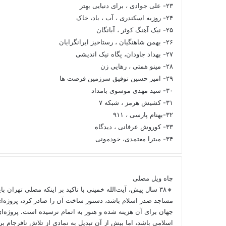
۲۳- علی جوادی ، برای دنیایی بهتر
۲۴- روزبه اسکندری ، آب ، باد، خاک
۲۵- نیک آهنگ کوثر ، آبانگان
۲۶- بهمن شاهنگیان ، رستاخیز ایرانگرایان
۲۷- بهداد جاودان، پگاه نیک اندیشی
۲۸- مینو همتی ، رهایی زن
۲۹- امیر حسین توفیق سرزمین فرصت ها
۳۰- سید مهدی موسوی بامداد
۳۱- کشیش هرمز ، شبکه ۷
۳۲-بهنام پارسی ، ۹۱۱
۳۳- کوروش عرفانی ، دیدگاه
۳۴- میترا معتمدی، خودمونی
چاه ویل مصلی
🔸۳۸ سال پیش، آیت‌الله خمینی با تاکید بر اینکه مصلی تهران ب
مساجد صدر اسلام باشد، دستور ساخت آن را صادر کرد، پروژه‌ا
جهان برای آن هزینه شده و هنوز به اتمام نرسیده است. پروژه‌ای
اسلامی باشد، اما بیش از آن تبدیل به نمادی از تلاش نافرجام 