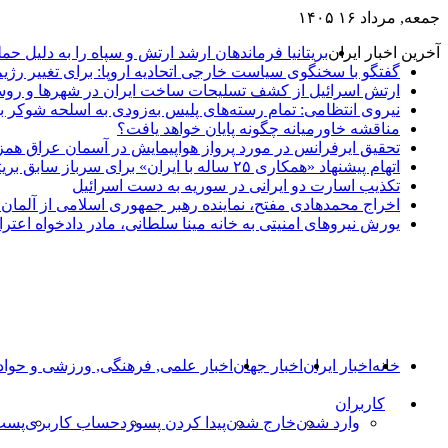
جمعه, مرداد ۱۶ ۱۴۰۵
آخرین اخبار ایران
بریتانیا فرماندهان ارشد ارتش و سپاه را به دلیل حم
گفتگو با سخنگوی سیاست خارجی اتحادیه اروپا: برای تغییر رژیم
ارتش اسرائیل از کشف تسلیحات ساخت ایران در شهرها و روست
نیروی انتظامی: تمام رسته‌های پلیس به‌زودی به اسلحه شوکر 
مناقشه خاورمیانه چگونه پایان خواهد یافت؟
تحقیق ایرفرانس در مورد پرواز هواپیمایش در آسمان عراق همز
اتهام پیشنهاد «همکاری ۲۵ ساله با ایران» برای سرباز سابق بریتانیایی
تکذیب اسارت دو ایرانی در سوریه به دست اسرائیل
اخراج محمدهادی مفتح، نماینده رهبر جمهوری اسلامی از آلمان؛ 
یورش نیروهای امنیتی به خانه مینا سلطانی، مادر دادخواه اعترا
خانه
اخبار ایران
اخبار جهان
اخبار علمی, فرهنگی, ورزشی و حوا
کاربران
وارد شدن
خارج شدن
پیدا کردن پسورد
حساب کاربری
پست