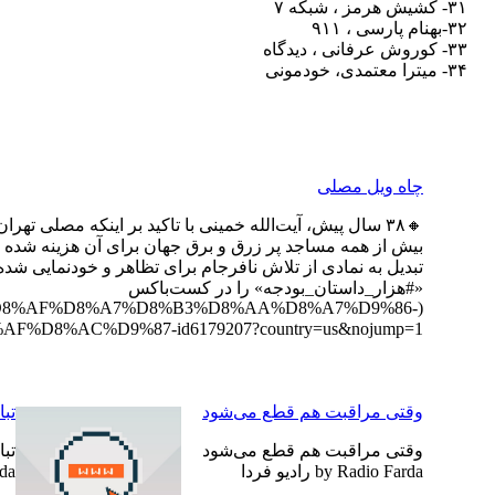
۳۱- کشیش هرمز ، شبکه ۷
۳۲-بهنام پارسی ، ۹۱۱
۳۳- کوروش عرفانی ، دیدگاه
۳۴- میترا معتمدی، خودمونی
چاه ویل مصلی
🔸۳۸ سال پیش، آیت‌الله خمینی با تاکید بر اینکه مصلی ت
بیش از همه مساجد پر زرق و برق جهان برای آن هزینه شده و ه
تبدیل به نمادی از تلاش نافرجام برای تظاهر و خودنمایی شد
«#هزار_داستان_بودجه» را در کست‌باکس
8%B1%D8%AF%D8%A7%D8%B3%D8%AA%D8%A7%D9%86-
%D8%A8%D9%88%D8%AF%D8%AC%D9%87-id6179207?country=us&nojump=1) هم گوش کنید و اگر از آن را
وقتی مراقبت هم قطع می‌شود
تبا
وقتی مراقبت هم قطع می‌شود
تبا
by Radio Farda رادیو فردا
arda