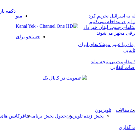
دکمه باز
له به اسرائیل تحریم کرد
منو
 ایران مداخله نمی‌کنیم
اهای جنوب لبنان خبر داد
برقی مجهز می‌شوند
جستجو برای
مان با عبور موشک‌های ایران
مقاومت بی‌نتیجه ماند
ضات انقلابی
دث
مقالات
تلویزیون
پخش زنده تلویزیون
جدول پخش برنامه ها
فرکانس های 
 گذازی