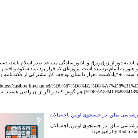
هران باید به دور از زرق‌وبرق و یادآور سادگی مساجد صدر اسلام باشد، د
نوز به اتمام نرسیده است. پروژه‌ای که قرار بود نماد شکوه و اقتدار
ه است. 🔸#پادکست «هزار داستان بودجه» کار مشترکی از فکت‌نامه و ر
(https://castbox.fm/channel/%D9%87%D8%B2%D8%A7%D
ضی هستید به دوستانتان هم پیشنهاد کنید.
رشناسی تملق؛ در جستجوی اولین‌ پاچه‌مالان
رشناسی تملق؛ در جستجوی اولین‌ پاچه‌مالان
by Radio F رادیو فردا