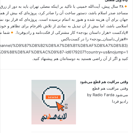
۳۸ سال پیش، آیت‌الله خمینی با تاکید بر اینکه مصلی تهران باید به دور از زرق
مساجد صدر اسلام باشد، دستور ساخت آن را صادر کرد، پروژه‌ای که بیش از هم
جهان برای آن هزینه شده و هنوز به اتمام نرسیده است. پروژه‌ای که قرار بود نم
اسلامی باشد، اما بیش از آن تبدیل به نمادی از تلاش نافرجام برای تظاهر و خ
#پادکست «هزار داستان بودجه» کار مشترکی از فکت‌نامه و رادیوفردا.
شما می
«#هزار_داستان_بودجه» را در کست‌باکس
.fm/channel/%D9%87%D8%B2%D8%A7%D8%B1%D8%AF%D8%A7%D8%B3
کنید و اگر از آن راضی هستید به دوستانتان هم پیشنهاد کنید.
وقتی مراقبت هم قطع می‌شود
وقتی مراقبت هم قطع
می‌شود by Radio Farda
رادیو فردا