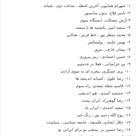
۱- شهرام همایون، آخرین لحظه ، ساعت دوم ، شبانه
۲- یاسر فلاح، بدون سانسور
۳-آرش مشکات، ایستگاه سوم
۴- منشه امیر، یکشنبه ها با منشه
۵- محمد منظر پور ، خط قرمز ، هدلاین
۶- بهمن جلدی ، پولیتیکس
۷- پیمان عارف ، مرور
۸- حسن اعتمادی ، رمز پیروزی
۹- پیر خراسانی ، فعلا در خدمتیم
۱۰- پری عسگری، پنجره ای به سوی آزادی
۱۱- رضا علوی ، آشیانه اندیشه ها
۱۲- قاسم شعله سعدی، راه سوم
۱۳- جمشید اسدی ، هم اندیشی
۱۴- رضا گوهرزاد، ایران پست
۱۵- سعید احمدی ، ایران پاد
۱۶- روح الله رحیم پور ، زنگ خبر
۱۷- جلال ایجادی، فلسفه ، جامعه شناسی ، سیاست
۱۸- رضا حسین بر، بینشی نو برای ایرانی نو