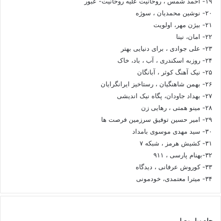
۱۹- احمد شمس ، روحانیت علیه روحانیت- عبور
۲۰- نوشین محمدیان ، سوژه
۲۱- بیژن مهر، اولویت
۲۲- امان، نینا
۲۳- علی جوادی ، برای دنیایی بهتر
۲۴- روزبه اسکندری ، آب ، باد، خاک
۲۵- نیک آهنگ کوثر ، آبانگان
۲۶- بهمن شاهنگیان ، رستاخیز ایرانگرایان
۲۷- بهداد جاودان، پگاه نیک اندیشی
۲۸- مینو همتی ، رهایی زن
۲۹- امیر حسین توفیق سرزمین فرصت ها
۳۰- سید مهدی موسوی بامداد
۳۱- کشیش هرمز ، شبکه ۷
۳۲-بهنام پارسی ، ۹۱۱
۳۳- کوروش عرفانی ، دیدگاه
۳۴- میترا معتمدی، خودمونی
چاه ویل مصلی