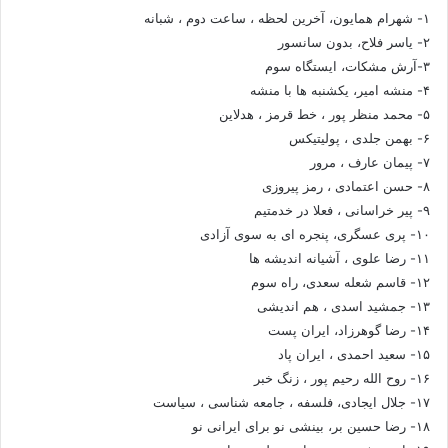
۱- شهرام همایون، آخرین لحظه ، ساعت دوم ، شبانه
۲- یاسر فلاح، بدون سانسور
۳-آرش مشکات، ایستگاه سوم
۴- منشه امیر، یکشنبه ها با منشه
۵- محمد منظر پور ، خط قرمز ، هدلاین
۶- بهمن جلدی ، پولیتیکس
۷- پیمان عارف ، مرور
۸- حسن اعتمادی ، رمز پیروزی
۹- پیر خراسانی ، فعلا در خدمتیم
۱۰- پری عسگری، پنجره ای به سوی آزادی
۱۱- رضا علوی ، آشیانه اندیشه ها
۱۲- قاسم شعله سعدی، راه سوم
۱۳- جمشید اسدی ، هم اندیشی
۱۴- رضا گوهرزاد، ایران پست
۱۵- سعید احمدی ، ایران پاد
۱۶- روح الله رحیم پور ، زنگ خبر
۱۷- جلال ایجادی، فلسفه ، جامعه شناسی ، سیاست
۱۸- رضا حسین بر، بینشی نو برای ایرانی نو