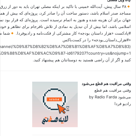
۳۸ سال پیش، آیت‌الله خمینی با تاکید بر اینکه مصلی تهران باید به دور از زرق
مساجد صدر اسلام باشد، دستور ساخت آن را صادر کرد، پروژه‌ای که بیش از هم
جهان برای آن هزینه شده و هنوز به اتمام نرسیده است. پروژه‌ای که قرار بود نم
اسلامی باشد، اما بیش از آن تبدیل به نمادی از تلاش نافرجام برای تظاهر و خ
#پادکست «هزار داستان بودجه» کار مشترکی از فکت‌نامه و رادیوفردا.
شما می
«#هزار_داستان_بودجه» را در کست‌باکس
.fm/channel/%D9%87%D8%B2%D8%A7%D8%B1%D8%AF%D8%A7%D8%B3
کنید و اگر از آن راضی هستید به دوستانتان هم پیشنهاد کنید.
وقتی مراقبت هم قطع می‌شود
وقتی مراقبت هم قطع
می‌شود by Radio Farda
رادیو فردا