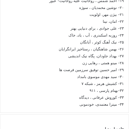
۱۹- احمد شمس ، روحانیت علیه روحانیت- عبور
۲۰- نوشین محمدیان ، سوژه
۲۱- بیژن مهر، اولویت
۲۲- امان، نینا
۲۳- علی جوادی ، برای دنیایی بهتر
۲۴- روزبه اسکندری ، آب ، باد، خاک
۲۵- نیک آهنگ کوثر ، آبانگان
۲۶- بهمن شاهنگیان ، رستاخیز ایرانگرایان
۲۷- بهداد جاودان، پگاه نیک اندیشی
۲۸- مینو همتی ، رهایی زن
۲۹- امیر حسین توفیق سرزمین فرصت ها
۳۰- سید مهدی موسوی بامداد
۳۱- کشیش هرمز ، شبکه ۷
۳۲-بهنام پارسی ، ۹۱۱
۳۳- کوروش عرفانی ، دیدگاه
۳۴- میترا معتمدی، خودمونی
چاه ویل مصلی