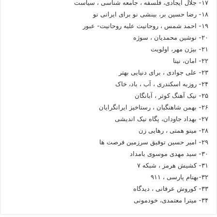
۱۷- جلال ایجادی، فلسفه ، جامعه شناسی ، سیاست
۱۸- رضا حسین بر، بینشی نو برای ایرانی نو
۱۹- احمد شمس ، روحانیت علیه روحانیت- عبور
۲۰- نوشین محمدیان ، سوژه
۲۱- بیژن مهر، اولویت
۲۲- امان، نینا
۲۳- علی جوادی ، برای دنیایی بهتر
۲۴- روزبه اسکندری ، آب ، باد، خاک
۲۵- نیک آهنگ کوثر ، آبانگان
۲۶- بهمن شاهنگیان ، رستاخیز ایرانگرایان
۲۷- بهداد جاودان، پگاه نیک اندیشی
۲۸- مینو همتی ، رهایی زن
۲۹- امیر حسین توفیق سرزمین فرصت ها
۳۰- سید مهدی موسوی بامداد
۳۱- کشیش هرمز ، شبکه ۷
۳۲-بهنام پارسی ، ۹۱۱
۳۳- کوروش عرفانی ، دیدگاه
۳۴- میترا معتمدی، خودمونی