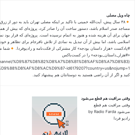
چاه ویل مصلی
۳۸ سال پیش، آیت‌الله خمینی با تاکید بر اینکه مصلی تهران باید به دور از زرق
مساجد صدر اسلام باشد، دستور ساخت آن را صادر کرد، پروژه‌ای که بیش از هم
جهان برای آن هزینه شده و هنوز به اتمام نرسیده است. پروژه‌ای که قرار بود نم
اسلامی باشد، اما بیش از آن تبدیل به نمادی از تلاش نافرجام برای تظاهر و خ
#پادکست «هزار داستان بودجه» کار مشترکی از فکت‌نامه و رادیوفردا.
شما می
«#هزار_داستان_بودجه» را در کست‌باکس
.fm/channel/%D9%87%D8%B2%D8%A7%D8%B1%D8%AF%D8%A7%D8%B3
کنید و اگر از آن راضی هستید به دوستانتان هم پیشنهاد کنید.
وقتی مراقبت هم قطع می‌شود
وقتی مراقبت هم قطع
می‌شود by Radio Farda
رادیو فردا