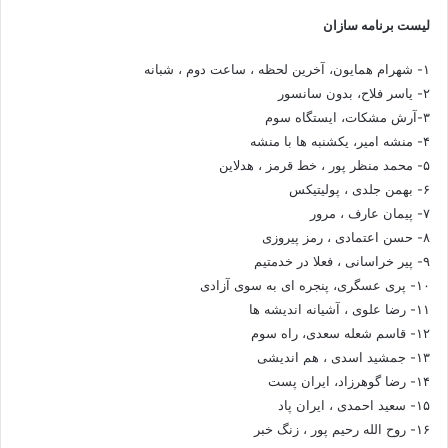
لیست برنامه سازان
۱- شهرام همایون، آخرین لحظه ، ساعت دوم ، شبانه
۲- یاسر فلاح، بدون سانسور
۳-آرش مشکات، ایستگاه سوم
۴- منشه امیر، یکشنبه ها با منشه
۵- محمد منظر پور ، خط قرمز ، هدلاین
۶- بهمن جلدی ، پولیتیکس
۷- پیمان عارف ، مرور
۸- حسن اعتمادی ، رمز پیروزی
۹- پیر خراسانی ، فعلا در خدمتیم
۱۰- پری عسگری، پنجره ای به سوی آزادی
۱۱- رضا علوی ، آشیانه اندیشه ها
۱۲- قاسم شعله سعدی، راه سوم
۱۳- جمشید اسدی ، هم اندیشی
۱۴- رضا گوهرزاد، ایران پست
۱۵- سعید احمدی ، ایران پاد
۱۶- روح الله رحیم پور ، زنگ خبر