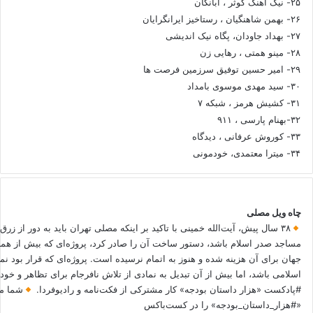
۲۵- نیک آهنگ کوثر ، آبانگان
۲۶- بهمن شاهنگیان ، رستاخیز ایرانگرایان
۲۷- بهداد جاودان، پگاه نیک اندیشی
۲۸- مینو همتی ، رهایی زن
۲۹- امیر حسین توفیق سرزمین فرصت ها
۳۰- سید مهدی موسوی بامداد
۳۱- کشیش هرمز ، شبکه ۷
۳۲-بهنام پارسی ، ۹۱۱
۳۳- کوروش عرفانی ، دیدگاه
۳۴- میترا معتمدی، خودمونی
چاه ویل مصلی
۳۸ سال پیش، آیت‌الله خمینی با تاکید بر اینکه مصلی تهران باید به دور از زرق
مساجد صدر اسلام باشد، دستور ساخت آن را صادر کرد، پروژه‌ای که بیش از هم
جهان برای آن هزینه شده و هنوز به اتمام نرسیده است. پروژه‌ای که قرار بود نم
اسلامی باشد، اما بیش از آن تبدیل به نمادی از تلاش نافرجام برای تظاهر و خ
#پادکست «هزار داستان بودجه» کار مشترکی از فکت‌نامه و رادیوفردا.
شما می
«#هزار_داستان_بودجه» را در کست‌باکس