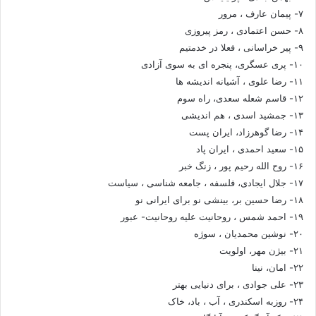
۷- پیمان عارف ، مرور
۸- حسن اعتمادی ، رمز پیروزی
۹- پیر خراسانی ، فعلا در خدمتیم
۱۰- پری عسگری، پنجره ای به سوی آزادی
۱۱- رضا علوی ، آشیانه اندیشه ها
۱۲- قاسم شعله سعدی، راه سوم
۱۳- جمشید اسدی ، هم اندیشی
۱۴- رضا گوهرزاد، ایران پست
۱۵- سعید احمدی ، ایران پاد
۱۶- روح الله رحیم پور ، زنگ خبر
۱۷- جلال ایجادی، فلسفه ، جامعه شناسی ، سیاست
۱۸- رضا حسین بر، بینشی نو برای ایرانی نو
۱۹- احمد شمس ، روحانیت علیه روحانیت- عبور
۲۰- نوشین محمدیان ، سوژه
۲۱- بیژن مهر، اولویت
۲۲- امان، نینا
۲۳- علی جوادی ، برای دنیایی بهتر
۲۴- روزبه اسکندری ، آب ، باد، خاک