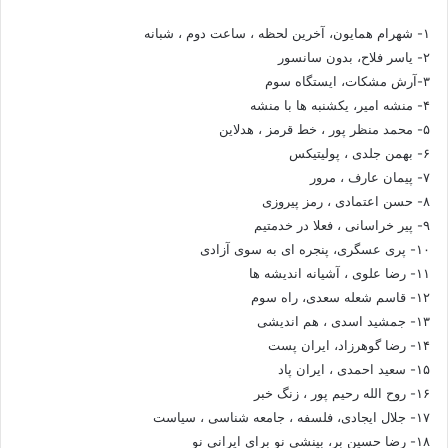
۱- شهرام همایون، آخرین لحظه ، ساعت دوم ، شبانه
۲- یاسر فلاح، بدون سانسور
۳-آرش مشکات، ایستگاه سوم
۴- منشه امیر، یکشنبه ها با منشه
۵- محمد منظر پور ، خط قرمز ، هدلاین
۶- بهمن جلدی ، پولیتیکس
۷- پیمان عارف ، مرور
۸- حسن اعتمادی ، رمز پیروزی
۹- پیر خراسانی ، فعلا در خدمتیم
۱۰- پری عسگری، پنجره ای به سوی آزادی
۱۱- رضا علوی ، آشیانه اندیشه ها
۱۲- قاسم شعله سعدی، راه سوم
۱۳- جمشید اسدی ، هم اندیشی
۱۴- رضا گوهرزاد، ایران پست
۱۵- سعید احمدی ، ایران پاد
۱۶- روح الله رحیم پور ، زنگ خبر
۱۷- جلال ایجادی، فلسفه ، جامعه شناسی ، سیاست
۱۸- رضا حسین بر، بینشی نو برای ایرانی نو