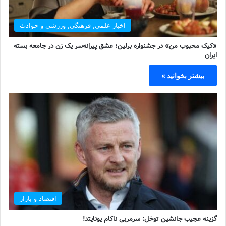
اخبار علمی, فرهنگی, ورزشی و حوادث
«کیک محبوب من» در جشنواره برلین؛ عشق پیرانه‌سر یک زن در جامعه بسته
ایران
بیشتر بخوانید »
اقتصاد و بازار
گزینه عجیب جانشین توخل: سرمربی ناکام یونایتد!