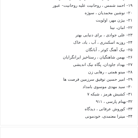
۱۹- احمد شمس ، روحانیت علیه روحانیت- عبور
۲۰- نوشین محمدیان ، سوژه
۲۱- بیژن مهر، اولویت
۲۲- امان، نینا
۲۳- علی جوادی ، برای دنیایی بهتر
۲۴- روزبه اسکندری ، آب ، باد، خاک
۲۵- نیک آهنگ کوثر ، آبانگان
۲۶- بهمن شاهنگیان ، رستاخیز ایرانگرایان
۲۷- بهداد جاودان، پگاه نیک اندیشی
۲۸- مینو همتی ، رهایی زن
۲۹- امیر حسین توفیق سرزمین فرصت ها
۳۰- سید مهدی موسوی بامداد
۳۱- کشیش هرمز ، شبکه ۷
۳۲-بهنام پارسی ، ۹۱۱
۳۳- کوروش عرفانی ، دیدگاه
۳۴- میترا معتمدی، خودمونی