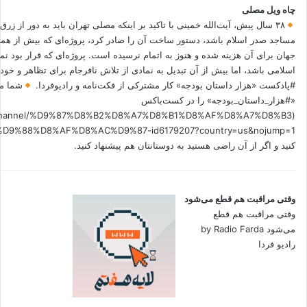
چاه ویل مصلی
۳۸ سال پیش، آیت‌الله خمینی با تاکید بر اینکه مصلی تهران باید به دور از زرق
مساجد صدر اسلام باشد، دستور ساخت آن را صادر کرد، پروژه‌ای که بیش از هم
جهان برای آن هزینه شده و هنوز به اتمام نرسیده است. پروژه‌ای که قرار بود نم
اسلامی باشد، اما بیش از آن تبدیل به نمادی از تلاش نافرجام برای تظاهر و خ
#پادکست «هزار داستان بودجه» کار مشترکی از فکت‌نامه و رادیوفردا.
شما می
«#هزار_داستان_بودجه» را در کست‌باکس
.fm/channel/%D9%87%D8%B2%D8%A7%D8%B1%D8%AF%D8%A7%D8%B3
کنید و اگر از آن راضی هستید به دوستانتان هم پیشنهاد کنید.
وقتی مراقبت هم قطع می‌شود
وقتی مراقبت هم قطع
می‌شود by Radio Farda
رادیو فردا